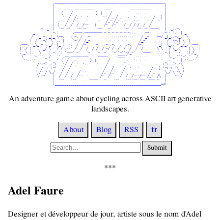
                 |¯¯¯¯¯¯¯¯¯¯¯¯¯¯¯¯¯¯¯¯¯¯¯¯¯¯¯¯¯¯¯¯¯¯¯¯¯¯¯¯¯¯¯¯¯¯¯¯¯¯¯¯¯¯¯¯|                 

                 |    .----.----------.   .---.        _-----------.      |                 

                 |   (    /  .-.  .·.  ) (    /  _-  _-   .········' .-.  |                 

                 |    `  /  /_-'  `···'   `-'/ _-/ _-  o  `· · ·    /   ) |                 

                 |  .-. /  /-.   .-.   .-.  /_- /_- .-.  .-.-.  .-./ .-'  |                 

                 | (   /  /  /  /--'  (    /-  /-    /  / / /  /  /       |                 

          .-.._  |  `-' -'   `-'`-'    `--'  -'      `-' '  `-'`-'`----.  |  _..-.          

       _ |  .' `'-.:       .----.---------·-·-·-·-·-·-·-··.    .--.   ··'.-'' '.  | _       

      / `._.-,._|_ \--.   ( -. /  .-.  .··················'   / _-'  .--/ _|_..-._.' \      

     |  / |.-/  \ `,.'|    `-'/  /_-'  '· · · · · · · ·      /_-     |`..' /  \-.| \  |     

.---.`._\_`-',._/  |_ ;  ·.  /  /-.   .-.  .-..-.  .  .-.   /-.      : _|  \_..`-'_/_.'.---.

|`./ |   ;`._/ \   / / .··' /  /  /  / /  /`-/ /  /  /  /  /  /       \ \   / \_.:    | \.'|

; _\.|;   \    |.-:.': `---' -'   `-'  `-'`-'  `-'`-'`-/_-'   `----.  :'.:-.|    /   :|./_ :

 \   '.`-'``._./   :' .--.---------.   .-----.   ·===:'   .········'   ':   \._.'''-'.'   / 

  `'--'`.|   _.-._.' (  /  .-.  .·. ) (      /       _-.  '· · · ·.     `._.-._   |.''--''  

         /`-~-.-i=l   `/  / _:  `··' . `·.  /  _-  _- .-.   . ·  ·' .-.  l=i-.-~-'\         

        i -/: l:l~!   /  /_-   .-.   '···' / _-/ _-  /_-'   '      /   ) !~l:l :\- i        

        ! /` / \_/   /  /-.   /--' .· ·.  /_- /_-   /-.   .-. .-. / _-:   \_/ \ '\ !        

         \.-~    |  /  /  /  /`-··'.···' /-  /- .  /  /  /--'/--'/_-  /\  |    ~-./         

                 |  `-'   `-'      `----'  -'   `-'   `-'`--'`--'`---'-'  |                 

                 |______________________________________________________adl                 
An adventure game about cycling across ASCII art generative
landscapes.
About
Blog
RSS
fr
Submit
Adel Faure
Designer et développeur de jour, artiste sous le nom d'Adel